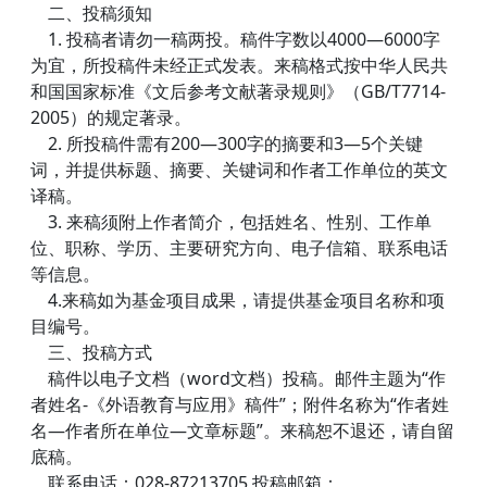
二、投稿须知
1.
投稿者请勿一稿两投。稿件字数以
4000
—
6000
字
为宜，所投稿件未经正式发表。来稿格式按中华人民共
和国国家标准《文后参考文献著录规则》（
GB/T7714-
2005
）的规定著录。
2.
所投稿件需有
200
—
300
字的摘要和
3
—
5
个关键
词，并提供标题、摘要、关键词和作者工作单位的英文
译稿。
3.
来稿须附上作者简介，包括姓名、性别、工作单
位、职称、学历、主要研究方向、电子信箱、联系电话
等信息。
4.
来稿如为基金项目成果，请提供基金项目名称和项
目编号。
三、投稿方式
稿件以电子文档（
word
文档）投稿。邮件主题为“作
者姓名
-
《外语教育与应用》稿件”；附件名称为“作者姓
名—作者所在单位—文章标题”。来稿恕不退还，请自留
底稿。
联系电话：
028-87213705
投稿邮箱：