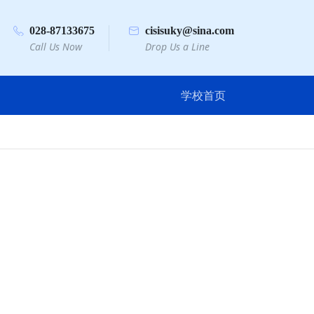
028-87133675
cisisuky@sina.com
Call Us Now
Drop Us a Line
学校首页